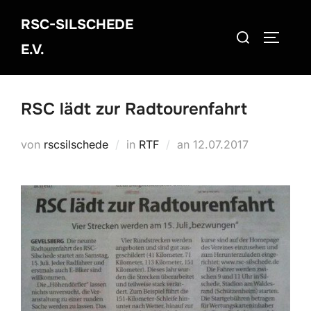
Zum
RSC-SILSCHEDE
Inhalt
Suchen
SEITEN
springen
E.V.
nach:
RSC lädt zur Radtourenfahrt
Veröffentlicht
von
rscsilschede
in
RTF
an
12.07.2017
am