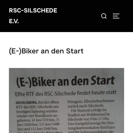
Zum
RSC-SILSCHEDE
Inhalt
Suchen
SEITEN
springen
E.V.
nach:
(E-)Biker an den Start