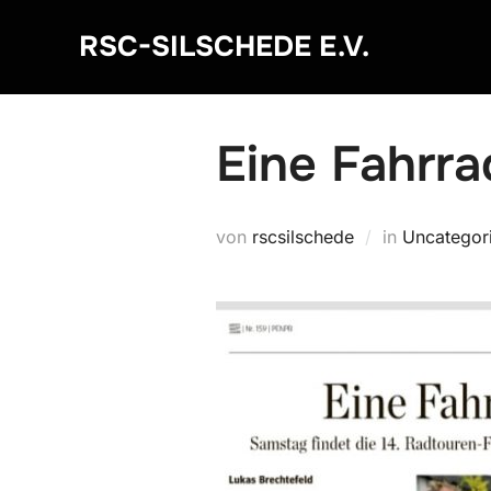
Zum
RSC-SILSCHEDE E.V.
Inhalt
springen
Eine Fahrra
von
rscsilschede
in
Uncategor