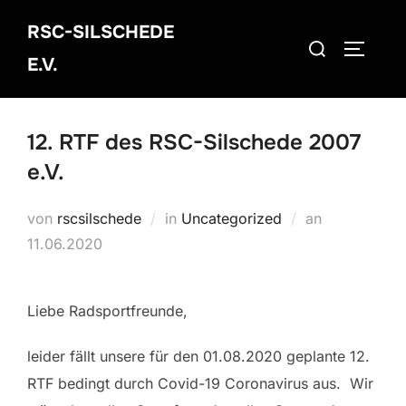
Zum
RSC-SILSCHEDE
Inhalt
Suchen
SEITEN
springen
E.V.
nach:
12. RTF des RSC-Silschede 2007
e.V.
Veröffentlich
von
rscsilschede
in
Uncategorized
an
am
11.06.2020
Liebe Radsportfreunde,
leider fällt unsere für den 01.08.2020 geplante 12.
RTF bedingt durch Covid-19 Coronavirus aus. Wir